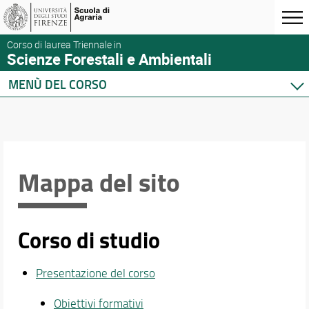
Corso di laurea Triennale in
Scienze Forestali e Ambientali
MENÙ DEL CORSO
Home
Corso di studio
Didattica
Docenti
Mappa del sito
Orario e calendari
Corso di studio
Presentazione del corso
Obiettivi formativi