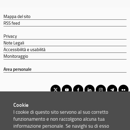
Mappa del sito
RSS feed
Privacy
Note Legali
Accessibilità e usabilità
Monitoraggio
Area personale
Cookie
Corso di Laurea Triennale in Scienze Forestali e Ambientali
I cookie di questo sito servono al suo corretto
© Copyright 2012-2026 Università degli Studi di Firenze UNIFI
funzionamento e non raccolgono alcuna tua
P.IVA/Cod.Fis 01279680480
informazione personale. Se navighi su di esso