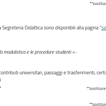
**
**sostitui
a Segreteria Didattica sono disponibili alla pagina "
se
a modulistica e le procedure studenti <-
contributi universitari, passaggi e trasferimenti, certif
i
**
**
so
stituire
**
**
sostituir