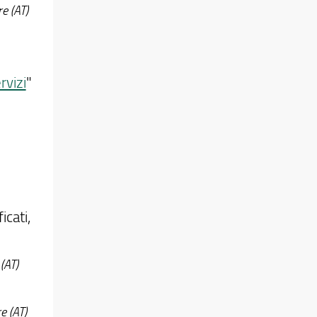
re (AT)
rvizi
"
icati,
 (AT)
e (AT)