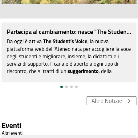
Partecipa al cambiamento: nasce "The Student’s Voi
Da oggi è attiva
The Student’s Voice
, la nuova
piattaforma web dell'Ateneo nata per accogliere la voce
degli studenti e migliorare, insieme, la didattica e i
servizi di supporto. Il canale è aperto a ogni tipo di
riscontro, che si tratti di un
suggerimento
, della
segnalazione
di un problema, di un
reclamo
formale o
di un
apprezzamento
, ogni contributo sarà utile per
perfezionare la qualità dei Corsi di Studio o di
Altre Notizie
Dottorato.
L’anonimato è garantito
poiché il sistema
non traccia i dati anagrafici né gli indirizzi IP e non invia
e-mail automatiche. Chi riceve il messaggio vedrà
Eventi
esclusivamente il testo scritto, senza possibilità di
risalire all'autore.
Altri eventi