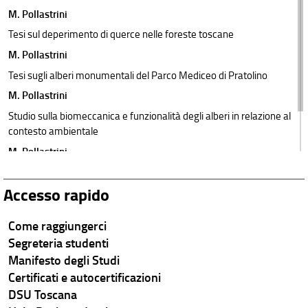
M. Pollastrini
Tesi sul deperimento di querce nelle foreste toscane
M. Pollastrini
Tesi sugli alberi monumentali del Parco Mediceo di Pratolino
M. Pollastrini
Studio sulla biomeccanica e funzionalità degli alberi in relazione al
contesto ambientale
M. Pollastrini
Tesi sulla fisiologia di specie endemiche del sottobosco di foreste
italiane
Accesso rapido
Come raggiungerci
Segreteria studenti
Manifesto degli Studi
Certificati e autocertificazioni
DSU Toscana