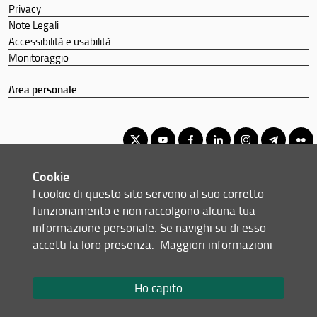
Privacy
Note Legali
Accessibilità e usabilità
Monitoraggio
Area personale
Cookie
Corso di Laurea Triennale in Scienze Forestali e Ambientali
I cookie di questo sito servono al suo corretto
© Copyright 2012-2026 Università degli Studi di Firenze UNIFI
funzionamento e non raccolgono alcuna tua
P.IVA/Cod.Fis 01279680480
informazione personale. Se navighi su di esso
accetti la loro presenza.
Maggiori informazioni
Piazzale delle Cascine, 18 - 50144 Firenze (FI)
Tel: +39 055 2755700
Email:
scuola(AT)agraria.unifi.it
Ho capito
Redazione Web