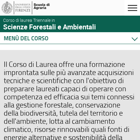
Corso di laurea Triennale in
Scienze Forestali e Ambientali
MENÙ DEL CORSO
Home
Corso di studio
Il Corso di Laurea offre una formazione
Didattica
improntata sulle più avanzate acquisizioni
Docenti
tecniche e scientifiche con l'obiettivo di
Orario e calendari
preparare laureati capaci di operare con
competenza ed efficacia sui temi connessi
alla gestione forestale, conservazione
della biodiversità, tutela del territorio e
dell'ambiente, lotta al cambiamento
climatico, risorse rinnovabili quali fonti di
energie alternative e sostenibilità della